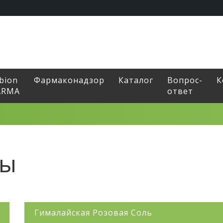
bion
Фармаконадзор
Каталог
Вопрос-
К
ARMA
ответ
ты
Гималайская Розовая Соль