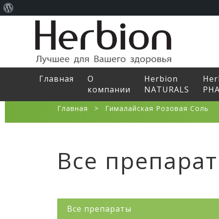
О
WordPress
Главная
О
Herbion
Her
компании
NATURALS
PH
Главная
>
Гималайская Розовая Соль
Все препара
Все препараты